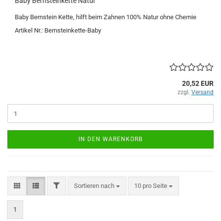
Baby Bernsteinkette Natur
Baby Bernstein Kette, hilft beim Zahnen 100% Natur ohne Chemie
Artikel Nr.: Bernsteinkette-Baby
20,52 EUR
zzgl.
Versand
IN DEN WARENKORB
FILTER
Sortieren nach
pro Seite
Sortieren nach
10 pro Seite
1