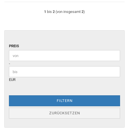
1
bis
2
(von insgesamt
2
)
PREIS
PREIS
Preis bis
-
EUR
FILTERN
ZURÜCKSETZEN