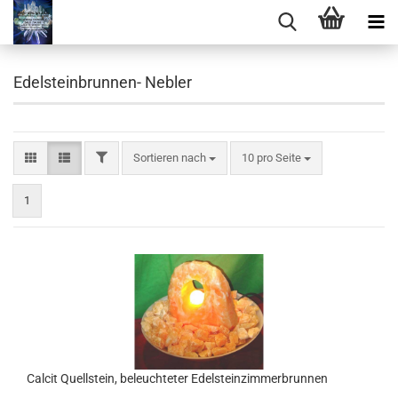
Edelsteinbrunnen- Nebler
FILTER
Sortieren nach
pro Seite
Sortieren nach
10 pro Seite
1
Calcit Quellstein, beleuchteter Edelsteinzimmerbrunnen