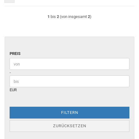
1
bis
2
(von insgesamt
2
)
PREIS
PREIS
Preis bis
-
EUR
FILTERN
ZURÜCKSETZEN