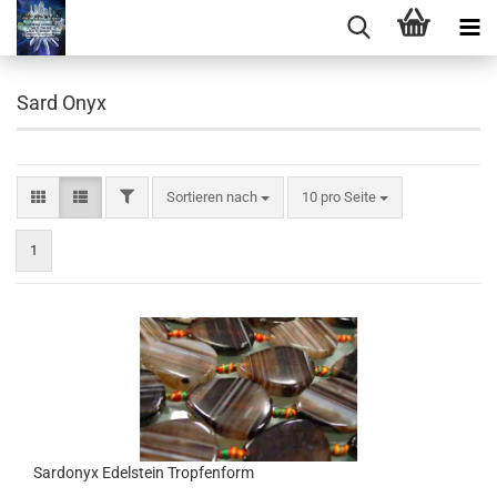
Sard Onyx
FILTER
Sortieren nach
pro Seite
Sortieren nach
10 pro Seite
1
Sardonyx Edelstein Tropfenform