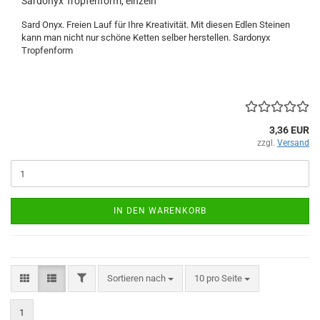
Sardonyx Tropfenform, einzeln
Sard Onyx. Freien Lauf für Ihre Kreativität. Mit diesen Edlen Steinen
kann man nicht nur schöne Ketten selber herstellen. Sardonyx
Tropfenform
3,36 EUR
zzgl.
Versand
IN DEN WARENKORB
FILTER
Sortieren nach
pro Seite
Sortieren nach
10 pro Seite
1