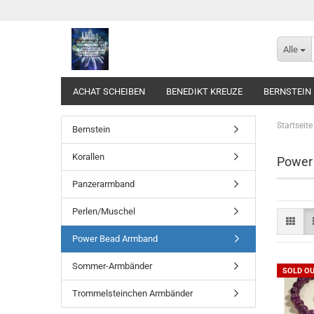
Alle
ACHAT SCHEIBEN
BENEDIKT KREUZE
BERNSTEIN
Startseite
Bernstein
Korallen
Power
Panzerarmband
Perlen/Muschel
Power Bead Armband
Sommer-Armbänder
SOLD O
Trommelsteinchen Armbänder