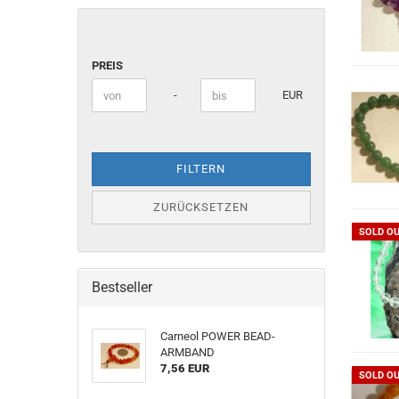
PREIS
PREIS
Preis bis
-
EUR
FILTERN
ZURÜCKSETZEN
SOLD O
Bestseller
Carneol POWER BEAD-
ARMBAND
7,56 EUR
SOLD O