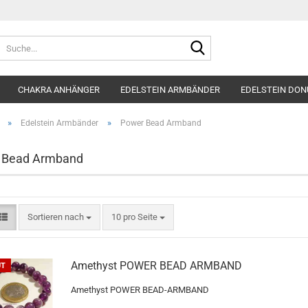
Suche...
CHAKRA ANHÄNGER
EDELSTEIN ARMBÄNDER
EDELSTEIN DON
»
»
Edelstein Armbänder
Power Bead Armband
 Bead Armband
Sortieren nach
pro Seite
Sortieren nach
10 pro Seite
Amethyst POWER BEAD ARMBAND
UT
Amethyst POWER BEAD-ARMBAND