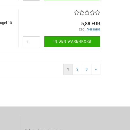
ugel 10
5,88 EUR
zzgl.
Versand
IN DEN WARENKORB
1
2
3
»
)