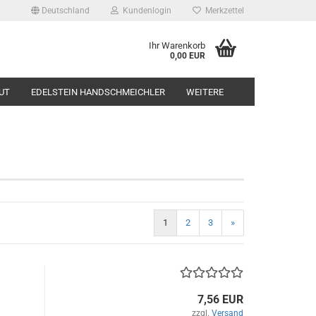
Deutschland
Kundenlogin
Merkzettel
Ihr Warenkorb
0,00 EUR
UT
EDELSTEIN HANDSCHMEICHLER
WEITERE
1
2
3
»
7,56 EUR
zzgl.
Versand