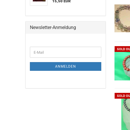
15,50 EUR
Newsletter-Anmeldung
WEITER
SOLD O
E-
ZUR
Mail
NEWSLETTER-
ANMELDUNG
ANMELDEN
SOLD O