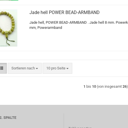
Jade hell POWER BEAD-ARMBAND
Jade hell, POWER BEAD-ARMBAND . Jade hell 8 mm. Powerk
mm, Powerarmband
Sortieren nach
pro Seite
Sortieren nach
10 pro Seite
1
bis
10
(von insgesamt
26
2. SPALTE