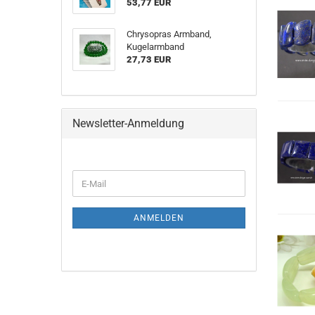
53,77 EUR
Chrysopras Armband,
Kugelarmband
27,73 EUR
Newsletter-Anmeldung
WEITER
E-
ZUR
Mail
NEWSLETTER-
ANMELDUNG
ANMELDEN