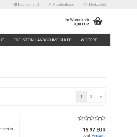
Deutschland
Kundenlogin
Merkzettel
Ihr Warenkorb
0,00 EUR
UT
EDELSTEIN HANDSCHMEICHLER
WEITERE
1
2
»
inen in
15,97 EUR
zzgl.
Versand