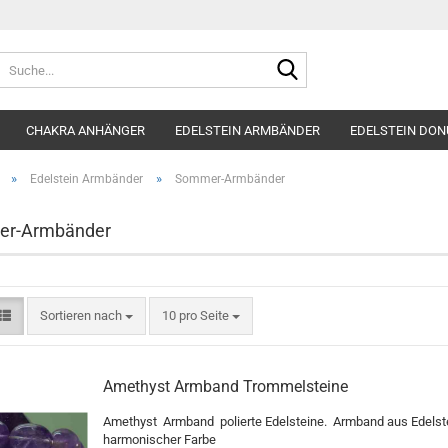
Suche...
CHAKRA ANHÄNGER
EDELSTEIN ARMBÄNDER
EDELSTEIN DON
»
»
Edelstein Armbänder
Sommer-Armbänder
r-Armbänder
Sortieren nach
pro Seite
Sortieren nach
10 pro Seite
Amethyst Armband Trommelsteine
Amethyst Armband polierte Edelsteine. Armband aus Edelste
harmonischer Farbe