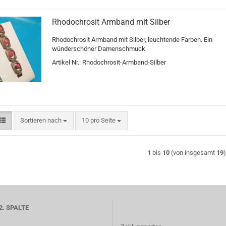
Rhodochrosit Armband mit Silber
Rhodochrosit Armband mit Silber, leuchtende Farben. Ein
wünderschöner Damenschmuck
Artikel Nr.: Rhodochrosit-Armband-Silber
Sortieren nach
pro Seite
Sortieren nach
10 pro Seite
1
bis
10
(von insgesamt
19
2. SPALTE