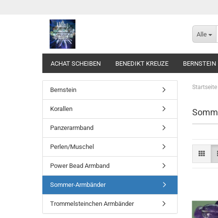
Alle
ACHAT SCHEIBEN
BENEDIKT KREUZE
BERNSTEIN
Startseite
Bernstein
Korallen
Somme
Panzerarmband
Perlen/Muschel
Power Bead Armband
Sommer-Armbänder
Trommelsteinchen Armbänder