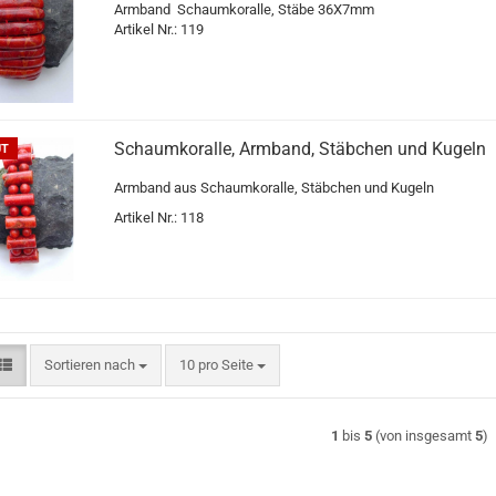
Armband Schaumkoralle, Stäbe 36X7mm
Artikel Nr.: 119
Schaumkoralle, Armband, Stäbchen und Kugeln
UT
Armband aus Schaumkoralle, Stäbchen und Kugeln
Artikel Nr.: 118
Sortieren nach
pro Seite
Sortieren nach
10 pro Seite
1
bis
5
(von insgesamt
5
)