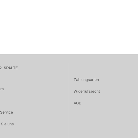
2. SPALTE
Zahlungsarten
um
Widerrufsrecht
AGB
Service
 Sie uns