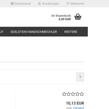
Deutschland
Kundenlogin
Merkzettel
Ihr Warenkorb
0,00 EUR
UT
EDELSTEIN HANDSCHMEICHLER
WEITERE
1
10,13 EUR
zzgl.
Versand