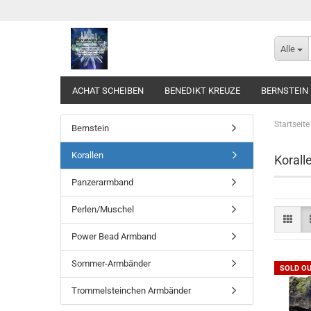
Alle
ACHAT SCHEIBEN
BENEDIKT KREUZE
BERNSTEIN
Startseite
Bernstein
Korallen
Korall
Panzerarmband
Perlen/Muschel
Power Bead Armband
Sommer-Armbänder
SOLD O
Trommelsteinchen Armbänder