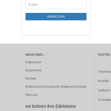
WEITER
E-
ZUR
Mail
NEWSLETTER-
ANMELDUNG
ANMELDEN
MEHR ÜBER...
FOOTER 
Impressum
Gutscheine
Impress
Kontakt
Kontakt
Widerrufsrecht & Muster-Widerrufsformular
Callback-
Über uns
So finden
wir bohren ihre Edelsteine