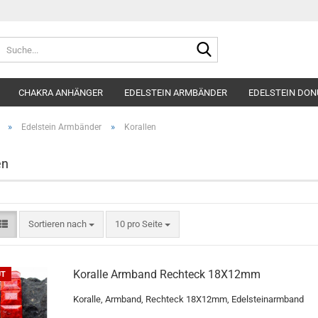
Suche...
CHAKRA ANHÄNGER
EDELSTEIN ARMBÄNDER
EDELSTEIN DON
»
»
Edelstein Armbänder
Korallen
en
Sortieren nach
pro Seite
Sortieren nach
10 pro Seite
Koralle Armband Rechteck 18X12mm
UT
Koralle, Armband, Rechteck 18X12mm, Edelsteinarmband