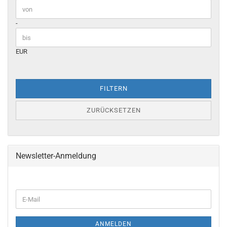
Preis bis
-
EUR
FILTERN
ZURÜCKSETZEN
Newsletter-Anmeldung
WEITER
E-
ZUR
Mail
NEWSLETTER-
ANMELDUNG
ANMELDEN