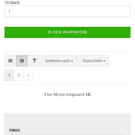
10 Stück:
IN DEN WARENKORB
FILTER
Sortieren nach
pro Seite
Sortieren nach
10 pro Seite
1
2
»
1
bis
10
(von insgesamt
18
)
PREIS
PREIS