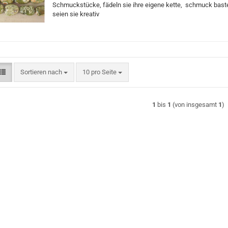
Schmuckstücke, fädeln sie ihre eigene kette, schmuck baste
seien sie kreativ
Sortieren nach
pro Seite
Sortieren nach
10 pro Seite
1
bis
1
(von insgesamt
1
)