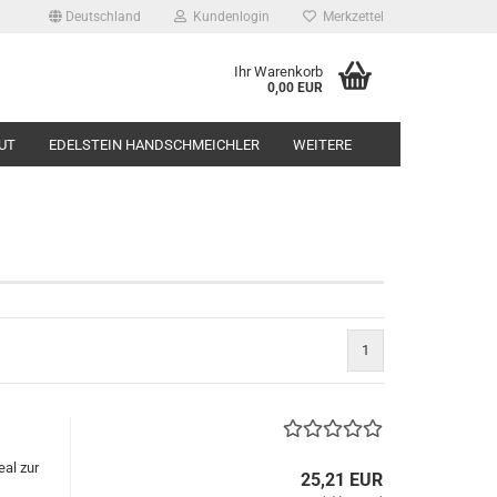
Deutschland
Kundenlogin
Merkzettel
Ihr Warenkorb
0,00 EUR
UT
EDELSTEIN HANDSCHMEICHLER
WEITERE
1
eal zur
25,21 EUR