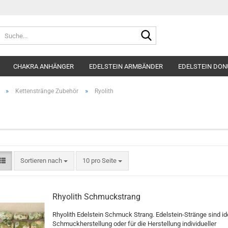
Suche...
CHAKRA ANHÄNGER
EDELSTEIN ARMBÄNDER
EDELSTEIN DON
»
»
Kettenstränge Zubehör
Ryolith
h
Sortieren nach
pro Seite
Sortieren nach
10 pro Seite
Rhyolith Schmuckstrang
Rhyolith Edelstein Schmuck Strang. Edelstein-Stränge sind id
Schmuckherstellung oder für die Herstellung individueller