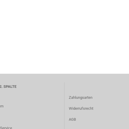
2. SPALTE
Zahlungsarten
um
Widerrufsrecht
AGB
Service