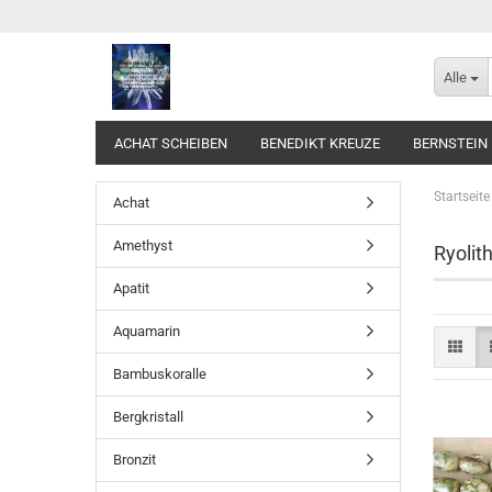
Alle
ACHAT SCHEIBEN
BENEDIKT KREUZE
BERNSTEIN
Startseite
Achat
Amethyst
Ryolit
Apatit
Aquamarin
Bambuskoralle
Bergkristall
Bronzit