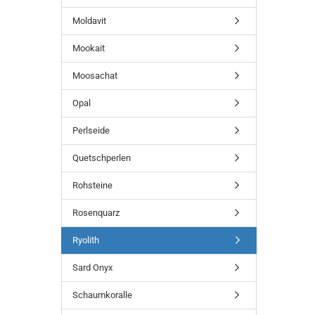
Moldavit
Mookait
Moosachat
Opal
Perlseide
Quetschperlen
Rohsteine
Rosenquarz
Ryolith
Sard Onyx
Schaumkoralle