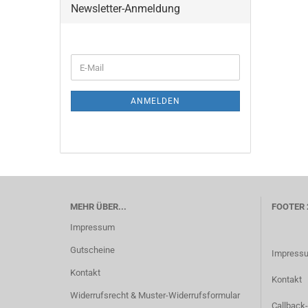
Newsletter-Anmeldung
WEITER
E-
ZUR
Mail
NEWSLETTER-
ANMELDUNG
ANMELDEN
MEHR ÜBER...
FOOTER 
Impressum
Gutscheine
Impress
Kontakt
Kontakt
Widerrufsrecht & Muster-Widerrufsformular
Callback-