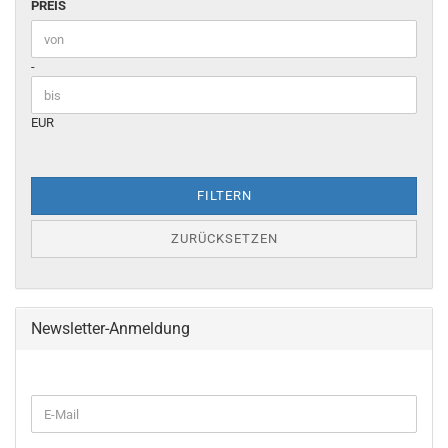
PREIS
PREIS
Preis bis
-
EUR
FILTERN
ZURÜCKSETZEN
Newsletter-Anmeldung
WEITER
E-
ZUR
Mail
NEWSLETTER-