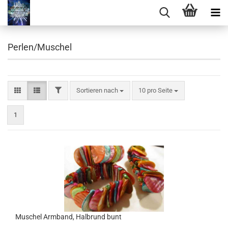
Perlen/Muschel
FILTER
Sortieren nach
pro Seite
Sortieren nach
10 pro Seite
1
Muschel Armband, Halbrund bunt