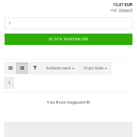
15,47 EUR
zzgl.
Versand
IN DEN WARENKORB
FILTER
Sortieren nach
pro Seite
Sortieren nach
10 pro Seite
1
1
bis
9
(von insgesamt
9
)