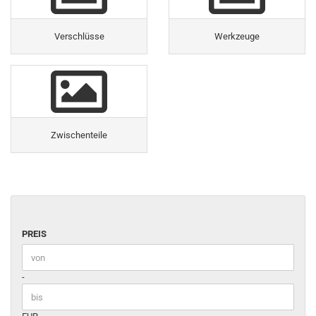
Verschlüsse
Werkzeuge
Zwischenteile
PREIS
PREIS
Preis bis
-