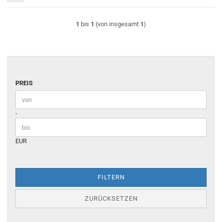
1
bis
1
(von insgesamt
1
)
PREIS
PREIS
Preis bis
-
EUR
FILTERN
ZURÜCKSETZEN