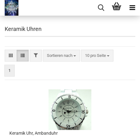
Keramik Uhren
FILTER
Sortieren nach
pro Seite
Sortieren nach
10 pro Seite
1
Keramik Uhr, Ambanduhr