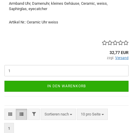
Armband Uhr, Damenuhr, kleines Gehäuse, Ceramic, weiss,
Saphirglas, eyecatcher
Artikel Nr.: Ceramic Uhr weiss
32,77 EUR
zzgl.
Versand
IN DEN WARENKORB
FILTER
Sortieren nach
pro Seite
Sortieren nach
10 pro Seite
1