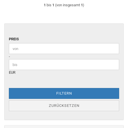
1
bis
1
(von insgesamt
1
)
PREIS
PREIS
Preis bis
-
EUR
FILTERN
ZURÜCKSETZEN