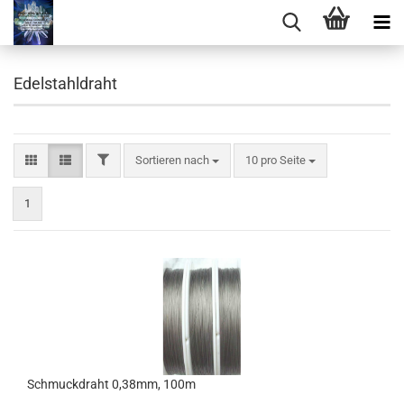
Edelstahldraht
FILTER
Sortieren nach
pro Seite
Sortieren nach
10 pro Seite
1
Schmuckdraht 0,38mm, 100m