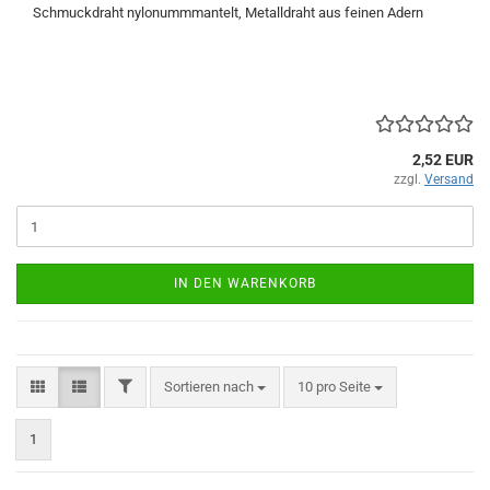
Schmuckdraht nylonummmantelt, Metalldraht aus feinen Adern
2,52 EUR
zzgl.
Versand
IN DEN WARENKORB
FILTER
Sortieren nach
pro Seite
Sortieren nach
10 pro Seite
1