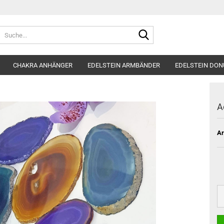
Suche...
CHAKRA ANHÄNGER
EDELSTEIN ARMBÄNDER
EDELSTEIN DON
A
Ar