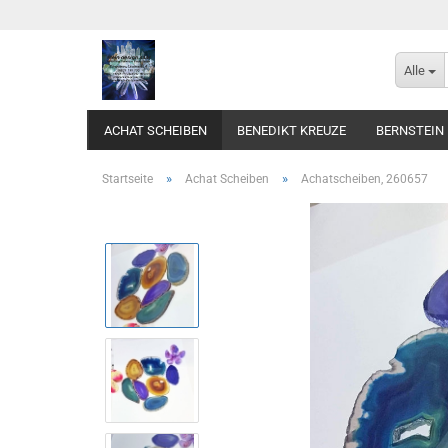
Alle
ACHAT SCHEIBEN
BENEDIKT KREUZE
BERNSTEIN
»
»
Startseite
Achat Scheiben
Achatscheiben, 260657