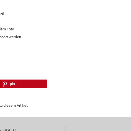
iel
 dem Foto
bohrt werden
pin it
u diesem Artikel.
2. SPALTE