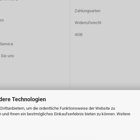
Zahlungsarten
um
Widerrufsrecht
AGB
Service
 Sie uns
dere Technologien
rittanbietern, um die ordentliche Funktionsweise der Website zu
n und Ihnen ein bestmögliches Einkaufserlebnis bieten zu können. Weitere
Internetshop
by Gambio.de © 2026