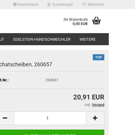
Deutschland
Kundenlogin
Merkzettel
Ihr Warenkorb
0,00 EUR
UT
EDELSTEIN HANDSCHMEICHLER
WEITERE
TOP
chatscheiben, 260657
t.Nr.:
260657
20,91 EUR
zzgl.
Versand