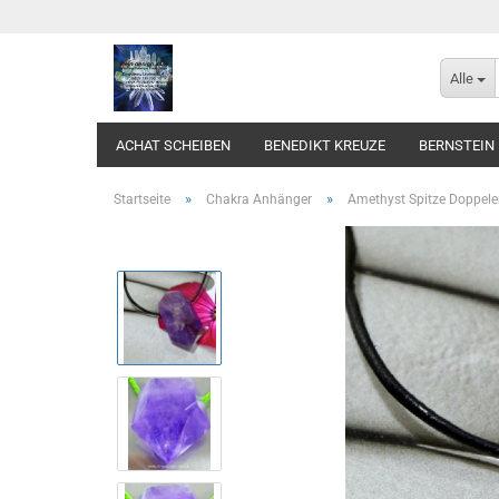
Alle
ACHAT SCHEIBEN
BENEDIKT KREUZE
BERNSTEIN
»
»
Startseite
Chakra Anhänger
Amethyst Spitze Doppel