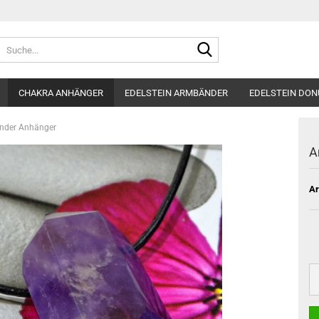
Suche...
CHAKRA ANHÄNGER
EDELSTEIN ARMBÄNDER
EDELSTEIN DON
ender Anhänger
A
Ar