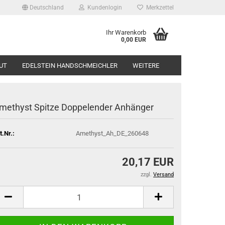
Deutschland
Kundenlogin
Merkzettel
Ihr Warenkorb
0,00 EUR
UT
EDELSTEIN HANDSCHMEICHLER
WEITERE
methyst Spitze Doppelender Anhänger
t.Nr.:
Amethyst_Ah_DE_260648
20,17 EUR
zzgl.
Versand