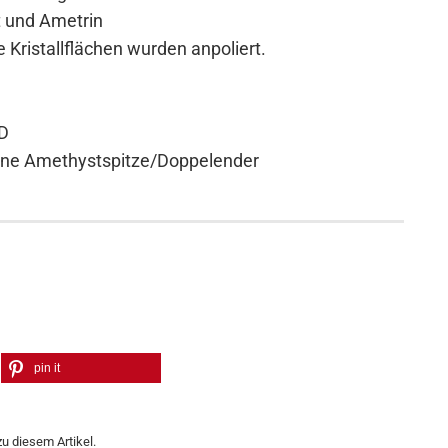
ot und Ametrin
 Kristallflächen wurden anpoliert.
/D
höne Amethystspitze/Doppelender
pin it
u diesem Artikel.