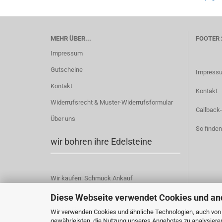
MEHR ÜBER...
FOOTER 
Impressum
Gutscheine
Impress
Kontakt
Kontakt
Widerrufsrecht & Muster-Widerrufsformular
Callback-
Über uns
So finden
wir bohren ihre Edelsteine
Wir kaufen: Schmuck Ankauf
Hildegard von Bingen
Diese Webseite verwendet Cookies und an
Cookie Einstellungen
Wir verwenden Cookies und ähnliche Technologien, auch von D
gewährleisten, die Nutzung unseres Angebotes zu analysiere