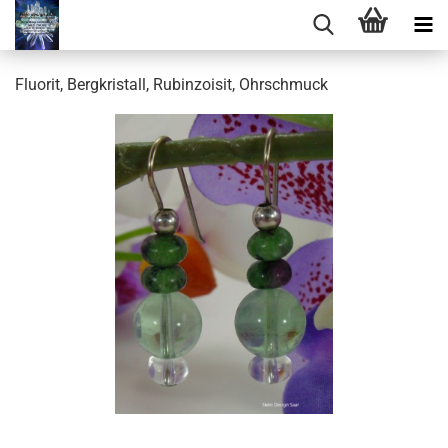
Fluorit, Bergkristall, Rubinzoisit, Ohrschmuck