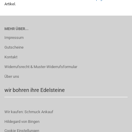
Artikel.
MEHR ÜBER...
Impressum
Gutscheine
Kontakt
Widerrufsrecht & Muster-Widerrufsformular
Über uns
wir bohren ihre Edelsteine
Wir kaufen: Schmuck Ankauf
Hildegard von Bingen
Cookie Einstellungen