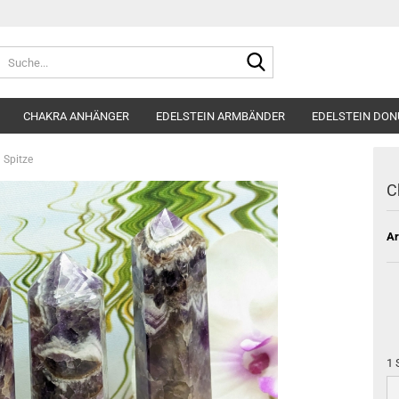
Suche...
CHAKRA ANHÄNGER
EDELSTEIN ARMBÄNDER
EDELSTEIN DON
 Spitze
C
Ar
1 
1