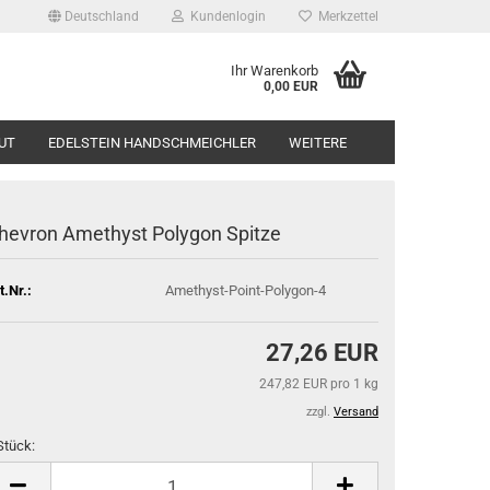
Deutschland
Kundenlogin
Merkzettel
Ihr Warenkorb
0,00 EUR
UT
EDELSTEIN HANDSCHMEICHLER
WEITERE
hevron Amethyst Polygon Spitze
t.Nr.:
Amethyst-Point-Polygon-4
27,26 EUR
247,82 EUR pro 1 kg
zzgl.
Versand
Stück: