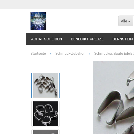
Alle
ACHAT SCHEIBEN
BENEDIKT KREUZE
BERNSTEIN
»
»
Startseite
Schmuck-Zubehör
Schmuckschlaufe Edelst