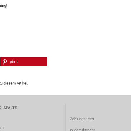
ringt
pin it
u diesem Artikel.
2. SPALTE
Zahlungsarten
um
Widerrufsrecht