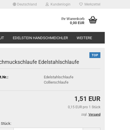
Deutschland
Kundenlogin
Merkzettel
Ihr Warenkorb
0,00 EUR
UT
EDELSTEIN HANDSCHMEICHLER
WEITERE
TOP
chmuckschlaufe Edelstahlschlaufe
t.Nr.:
Edelstahlschlaufe
Collierschlaufe
1,51 EUR
0,15 EUR pro 1 Stück
zzgl.
Versand
 Stück: