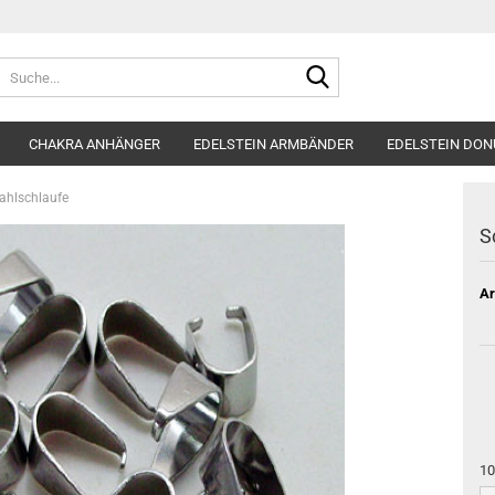
Suche...
CHAKRA ANHÄNGER
EDELSTEIN ARMBÄNDER
EDELSTEIN DON
ahlschlaufe
S
Ar
10